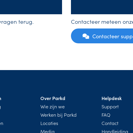
vragen terug.
Contacteer meteen onze
Contacteer supp
n
Over Parkd
Helpdesk
g
Wie zijn we
Support
Werken bij Parkd
FAQ
ën
Locaties
Contact
Media
Handleiding