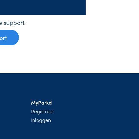
 support.
ort
MyParkd
Registreer
Inloggen