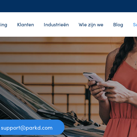
ing
Klanten
Industrieën
Wie zijn we
Blog
S
support@parkd.com