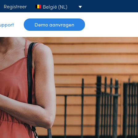
Registreer
België (NL)
upport
Demo aanvragen