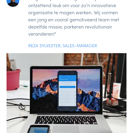
ontzettend leuk om voor zo’n innovatieve
organisatie te mogen werken. Wij vormen
een jong en vooral gemotiveerd team met
dezelfde missie; parkeren revolutionair
veranderen!"
REZA SYLVESTER, SALES-MANAGER