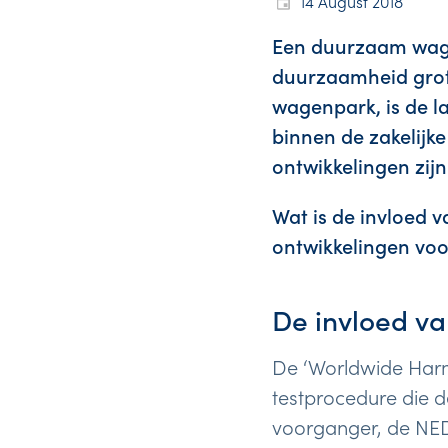
14 August 2018
Een duurzaam wagen
duurzaamheid grote
wagenpark, is de l
binnen de zakelijke
ontwikkelingen zij
Wat is de invloed
ontwikkelingen voor
De invloed v
De ‘Worldwide Harmo
testprocedure die de
voorganger, de NEDC