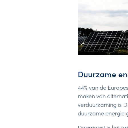
Duurzame en
44% van de Europese
maken van alternat
verduurzaming is Du
duurzame energie g
Daarnaast is het op