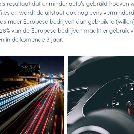
als resultaat dat er minder auto’s gebruikt hoeven 
 files en wordt de uitstoot ook nog eens verminde
ds meer Europese bedrijven aan gebruik te (willen
t 28% van de Europese bedrijven maakt er gebruik va
n in de komende 3 jaar.