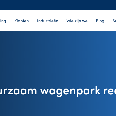
ing
Klanten
Industrieën
Wie zijn we
Blog
S
urzaam wagenpark rea