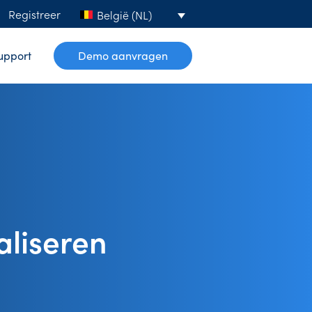
Registreer
België (NL)
upport
Demo aanvragen
liseren