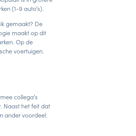
ken (1-9 auto’s).
uik gemaakt? De
logie maakt op dit
arken. Op de
ische voertuigen.
rmee collega’s
Naast het feit dat
en ander voordeel: