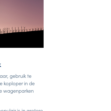
k
aar, gebruik te
e koploper in de
alle wagenparken
pulair is in grotere