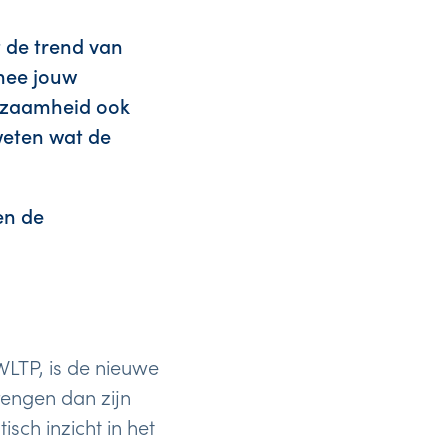
 de trend van
rmee jouw
urzaamheid ook
 weten wat de
en de
WLTP, is de nieuwe
brengen dan zijn
sch inzicht in het