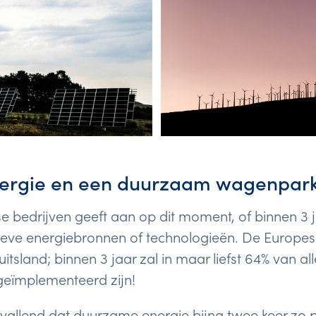
ergie en een duurzaam wagenpar
 bedrijven geeft aan op dit moment, of binnen 3 j
ieve energiebronnen of technologieën. De Europes
itsland; binnen 3 jaar zal in maar liefst 64% van 
eïmplementeerd zijn!
vallend dat duurzame energie bijna twee keer zo po