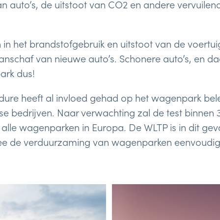
n auto’s, de uitstoot van CO2 en andere vervuilend
 in het brandstofgebruik en uitstoot van de voertu
aanschaf van nieuwe auto’s. Schonere auto’s, en 
rk dus!
ure heeft al invloed gehad op het wagenpark bel
se bedrijven. Naar verwachting zal de test binnen 3
lle wagenparken in Europa. De WLTP is in dit gev
e de verduurzaming van wagenparken eenvoudige
!