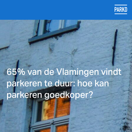
65% van de Vlamingen vindt
parkeren te duur: hoe kan
parkeren goedkoper?