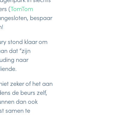
rs (
TomTom
ngesloten, bespaar
n!
ury stond klaar om
an dat “zijn
ouding naar
diende.
iet zeker of het aan
dens de beurs zelf,
kunnen dan ook
st samen te