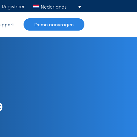
Registreer
Nederlands
upport
Demo aanvragen
9