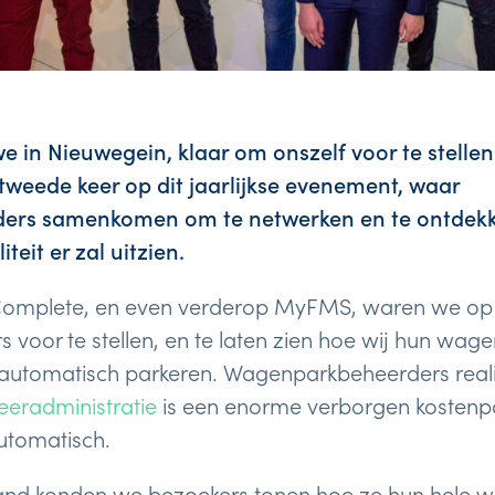
 in Nieuwegein, klaar om onszelf voor te stellen 
tweede keer op dit jaarlijkse evenement, waar
ers samenkomen om te netwerken en te ontdekk
eit er zal uitzien.
 Complete, en even verderop MyFMS, waren we op 
 voor te stellen, en te laten zien hoe wij hun wa
automatisch parkeren. Wagenparkbeheerders reali
eeradministratie
is een enorme verborgen kostenpo
automatisch.
nd konden we bezoekers tonen hoe ze hun hele wa