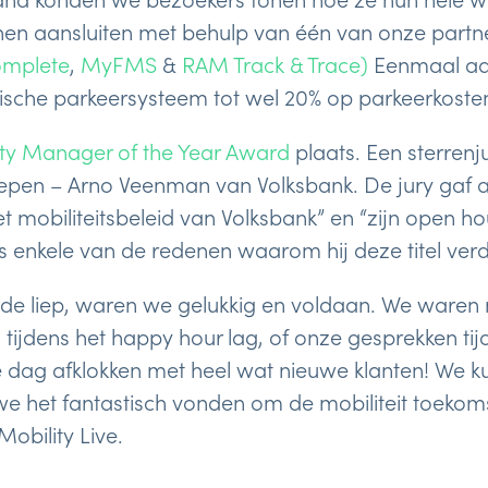
nen aansluiten met behulp van één van onze partne
omplete
,
MyFMS
&
RAM Track & Trace)
Eenmaal aa
ische parkeersysteem tot wel 20% op parkeerkoste
ity Manager of the Year Award
plaats. Een sterrenj
oepen – Arno Veenman van Volksbank. De jury gaf a
het mobiliteitsbeleid van Volksbank” en “zijn open h
hts enkele van de redenen waarom hij deze titel ver
de liep, waren we gelukkig en voldaan. We waren n
ls tijdens het happy hour lag, of onze gesprekken tij
dag afklokken met heel wat nieuwe klanten! We 
we het fantastisch vonden om de mobiliteit toekom
obility Live.