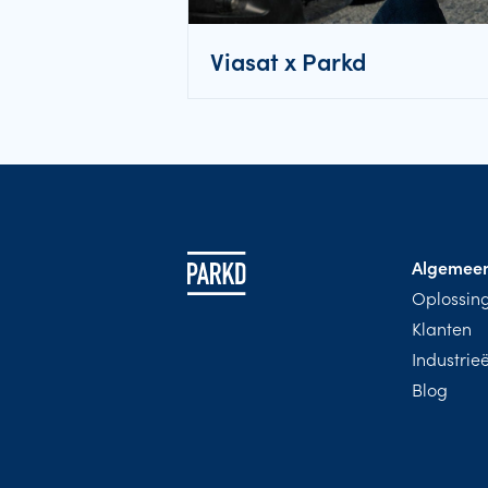
Viasat x Parkd
Algemee
Oplossin
Klanten
Industrie
Blog