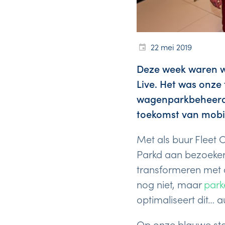
22 mei 2019
Deze week waren we
Live. Het was onze 
wagenparkbeheerd
toekomst van mobilit
Met als buur Fleet
Parkd aan bezoekers
transformeren met 
nog niet, maar
park
optimaliseert dit… 
Op onze blauwe sta