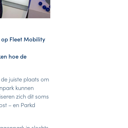
op Fleet Mobility
en hoe de
de juiste plaats om
genpark kunnen
seren zich dit soms
st – en Parkd
genpark in slechts