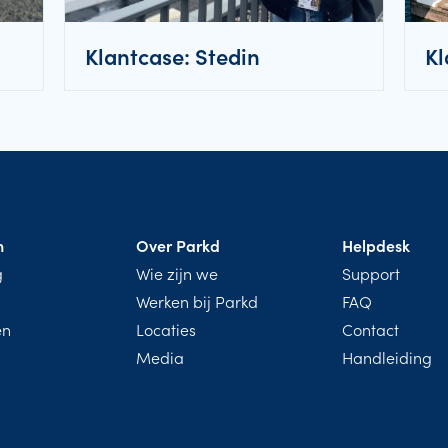
Klantcase: Stedin
Kl
n
Over Parkd
Helpdesk
g
Wie zijn we
Support
Werken bij Parkd
FAQ
ën
Locaties
Contact
Media
Handleiding