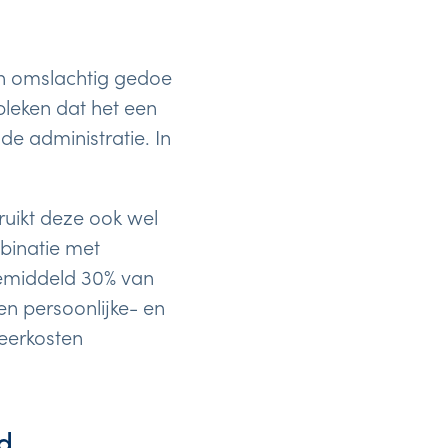
n omslachtig gedoe
ebleken dat het een
de administratie. In
uikt deze ook wel
mbinatie met
 gemiddeld 30% van
en persoonlijke- en
keerkosten
d