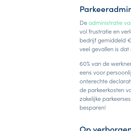
Parkeeradmin
De
administratie v
vol frustratie en ve
bedrijf gemiddeld €
veel gevallen is dat
60% van de werknem
eens voor persoonli
onterechte declarat
de parkeerkosten va
zakelijke parkeerse
besparen!
Op verborgen