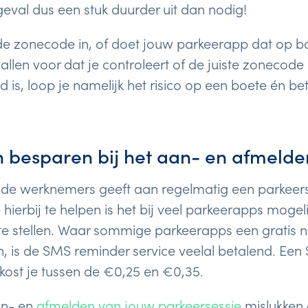
geval dus een stuk duurder uit dan nodig!
e zonecode in, of doet jouw parkeerapp dat op bas
allen voor dat je controleert of de juiste zonecode 
 is, loop je namelijk het risico op een boete én be
 besparen bij het aan- en afmelde
 de werknemers geeft aan regelmatig een parkeers
 hierbij te helpen is het bij veel parkeerapps mog
 te stellen. Waar sommige parkeerapps een gratis no
, is de SMS reminder service veelal betalend. Een 
 kost je tussen de €0,25 en €0,35.
an- en
afmelden van jouw parkeersessie
mislukken 