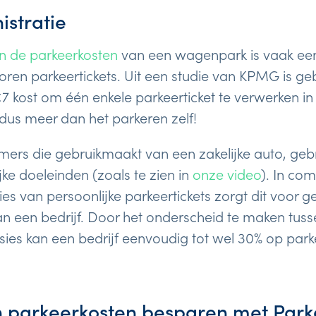
istratie
an de parkeerkosten
van een wagenpark is vaak ee
rloren parkeertickets. Uit een studie van KPMG is g
7 kost om één enkele parkeerticket te verwerken in 
 dus meer dan het parkeren zelf!
ers die gebruikmaakt van een zakelijke auto, gebr
jke doeleinden (zoals te zien in
onze video
). In co
ies van persoonlijke parkeertickets zorgt dit voor
n een bedrijf. Door het onderscheid te maken tuss
ssies kan een bedrijf eenvoudig tot wel 30% op par
 parkeerkosten besparen met Park