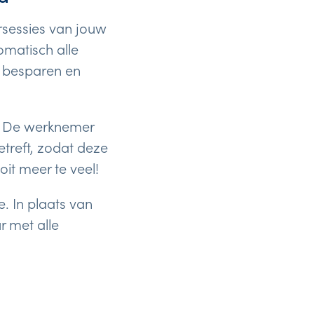
rsessies van jouw
omatisch alle
n besparen en
. De werknemer
etreft, zodat deze
it meer te veel!
. In plaats van
r met alle