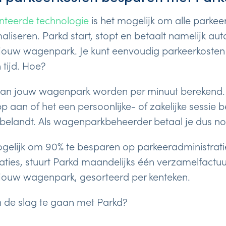
nteerde technologie
is het mogelijk om alle parkee
liseren. Parkd start, stopt en betaalt namelijk aut
 jouw wagenpark. Je kunt eenvoudig parkeerkoste
 tijd. Hoe?
 van jouw wagenpark worden per minuut berekend
p aan of het een persoonlijke- of zakelijke sessie b
r belandt. Als wagenparkbeheerder betaal je dus noo
gelijk om 90% te besparen op parkeeradministratie
raties, stuurt Parkd maandelijks één verzamelfactuu
 jouw wagenpark, gesorteerd per kenteken.
n de slag te gaan met Parkd?