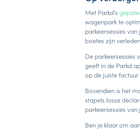
Met Parkd’s
gepate
wagenpark te optima
parkeersessies van
boetes zijn verleden
De parkeersessies
geeft in de Parkd ap
op de juiste factuu
Bovendien is het mo
stapels losse decla
parkeersessies van
Ben je klaar om aa