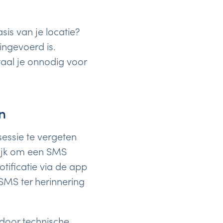
is van je locatie?
ingevoerd is.
taal je onnodig voor
n
essie te vergeten
elijk om een SMS
tificatie via de app
SMS ter herinnering
door technische