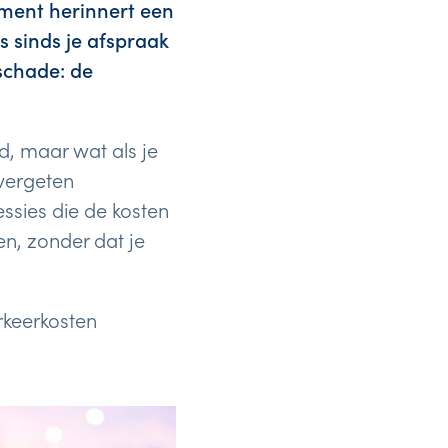
oment herinnert een
s sinds je afspraak
 schade: de
nd, maar wat als je
vergeten
essies die de kosten
n, zonder dat je
rkeerkosten