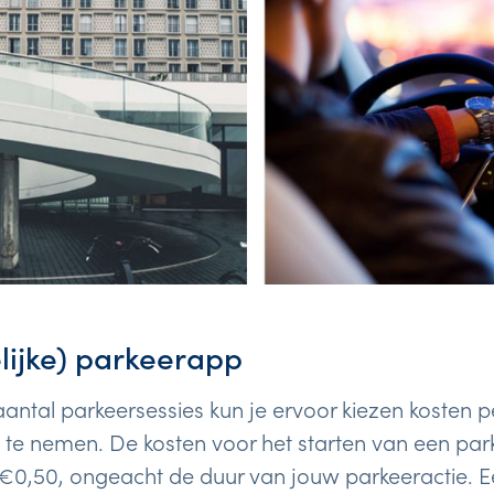
lijke) parkeerapp
aantal parkeersessies kun je ervoor kiezen kosten pe
te nemen. De kosten voor het starten van een park
€0,50, ongeacht de duur van jouw parkeeractie. Ee