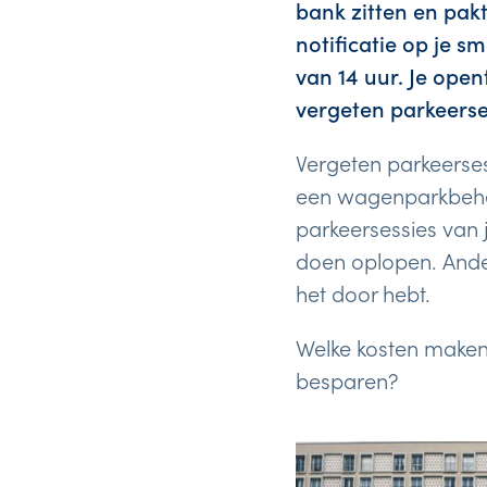
bank zitten en pak
notificatie op je s
van 14 uur. Je open
vergeten parkeerses
Vergeten parkeersess
een wagenparkbehee
parkeersessies van j
doen oplopen. Ande
het door hebt.
Welke kosten maken
besparen?