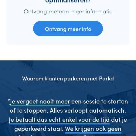
Ontvang meteen meer informatie
Ontvang meer info
Waarom klanten parkeren met Parkd
gen
“
Je vergeet nooit meer
een sessie te starten
“
es
of te stoppen. Alles verloopt automatisch.
w
ze
Je betaalt dus echt enkel voor de tijd
dat je
s
geparkeerd staat.
We krijgen ook geen