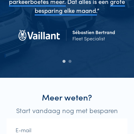
 en
parkeerboetes meer.
Dat alles is een
grote
g
”
besparing elke maand.
”
Sébastien Bertrand
Fleet Specialist
Meer weten?
Start vandaag nog met besparen
E-mail