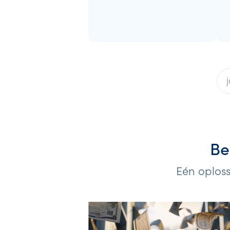
Be
Eén oploss