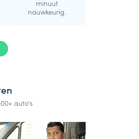
minuut
nauwkeurig.
ren
000+ auto's