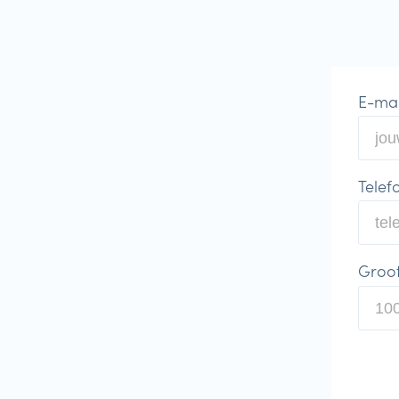
E-mai
Telef
Groo