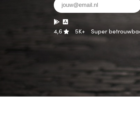
4,6
5K+
Super betrouwba