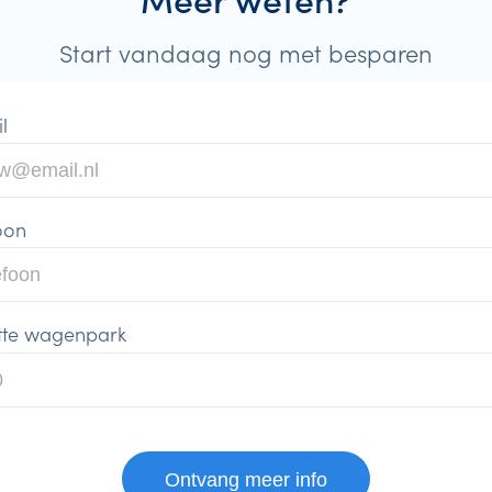
Start vandaag nog met besparen
l
oon
tte wagenpark