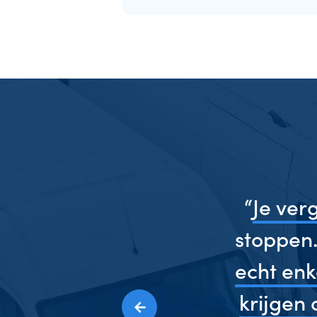
“
Je ver
en
stoppen.
echt enke
krijgen