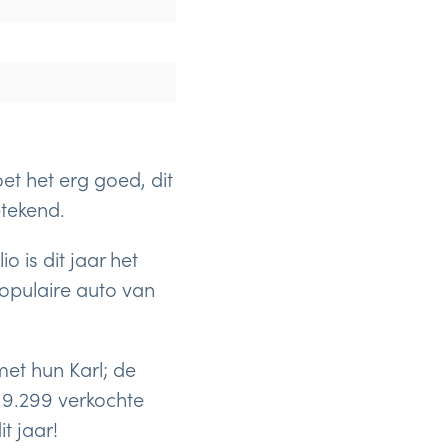
et het erg goed, dit
etekend.
 is dit jaar het
populaire auto van
met hun Karl; de
 9.299 verkochte
t jaar!