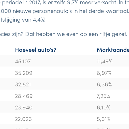
periode in 2017, is er zelfs 9,7% meer verkocht. In to
000 nieuwe personenauto’s in het derde kwartaal.
stijging van 4,4%!
ecies zijn? Dat hebben we even op een rijtje gezet.
Hoeveel auto’s?
Marktaande
45.107
11,49%
35.209
8,97%
32.821
8,36%
28.469
7,25%
23.940
6,10%
22.026
5,61%