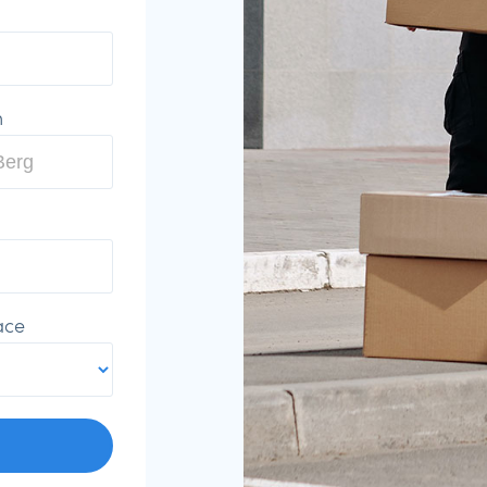
m
ace