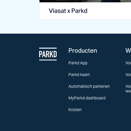
Viasat x Parkd
Producten
W
Parkd App
Vo
Parkd kaart
Vo
Automatisch parkeren
Vo
wa
MyParkd dashboard
Kosten