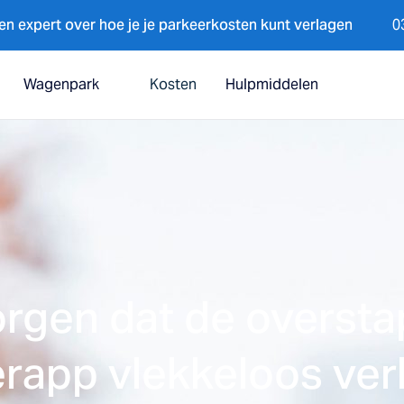
en expert over hoe je je parkeerkosten kunt verlagen
03
Wagenpark
Kosten
Hulpmiddelen
zorgen dat de overst
rapp vlekkeloos ver