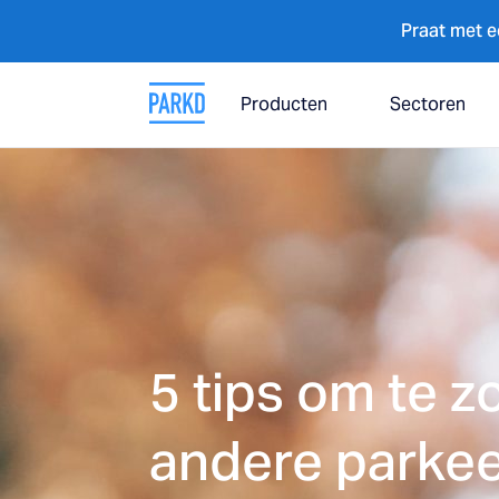
Praat met e
Producten
Sectoren
5 tips om te 
andere parkee