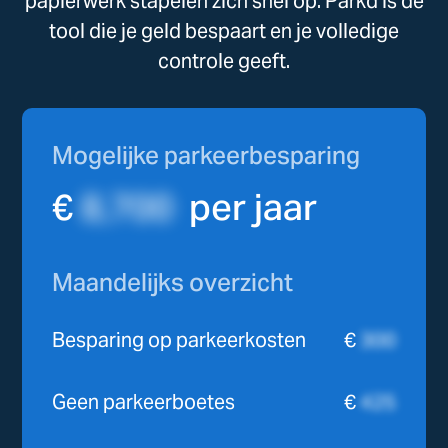
papierwerk stapelen zich snel op. Parkd is de
tool die je geld bespaart en je volledige
controle geeft.
Mogelijke parkeerbesparing
€
8,700
per jaar
Maandelijks overzicht
Besparing op parkeerkosten
€
300
Geen parkeerboetes
€
425