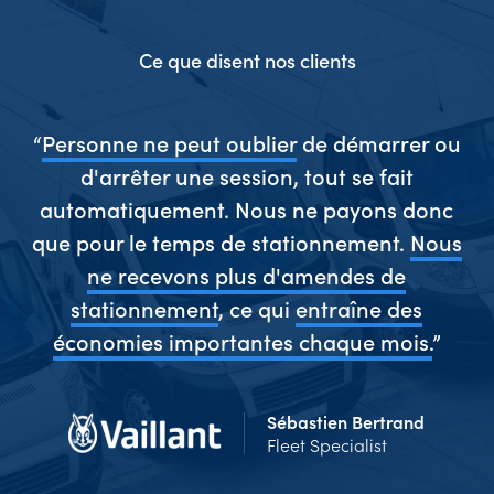
Ce que disent nos clients
“
Personne ne peut oublier
de démarrer ou
d'arrêter une session, tout se fait
ns
automatiquement. Nous ne payons donc
d
nt
que pour le temps de stationnement.
Nous
d
de
ne recevons plus d'amendes de
a
stationnement
, ce qui
entraîne des
nt
économies importantes chaque mois.
”
d
.”
p
Sébastien Bertrand
Fleet Specialist