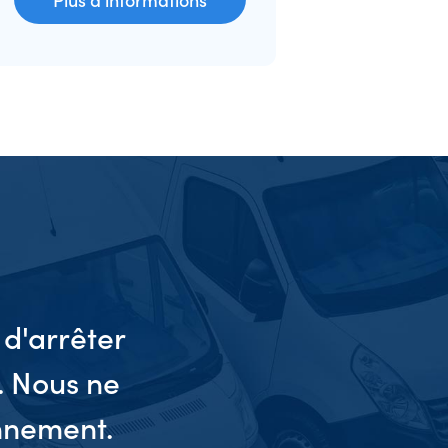
d'arrêter
“
. Nous ne
nnement.