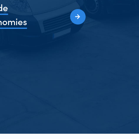
de
nomies