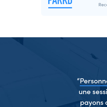
Rec
d,
“
Personne
une sess
payons 