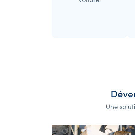
Déver
Une solut