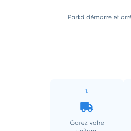
Parkd démarre et arrê
1.
Garez votre
voiture.