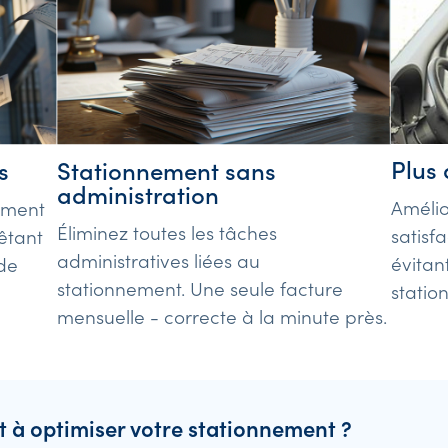
Plus 
Stationnement sans
s
administration
Amélio
ement
Éliminez toutes les tâches
satisf
êtant
administratives liées au
évitant
de
stationnement. Une seule facture
statio
mensuelle - correcte à la minute près.
t à optimiser votre stationnement ?