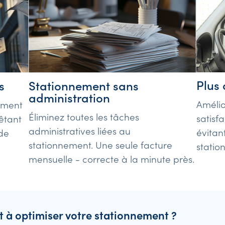
Plus 
Stationnement sans
s
administration
Amélio
ement
Éliminez toutes les tâches
satisf
êtant
administratives liées au
évitant
de
stationnement. Une seule facture
statio
mensuelle - correcte à la minute près.
t à optimiser votre stationnement ?