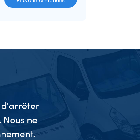
d'arrêter
“
. Nous ne
nnement.