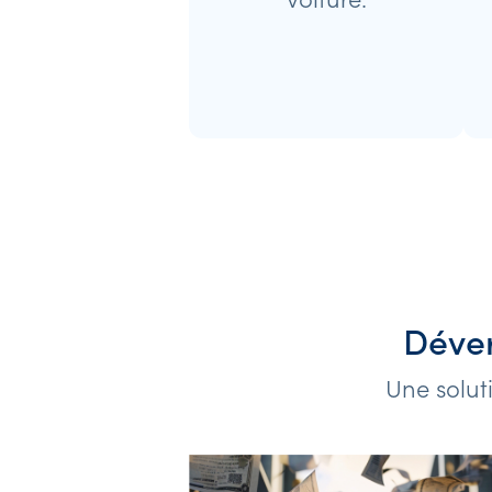
Déver
Une solut