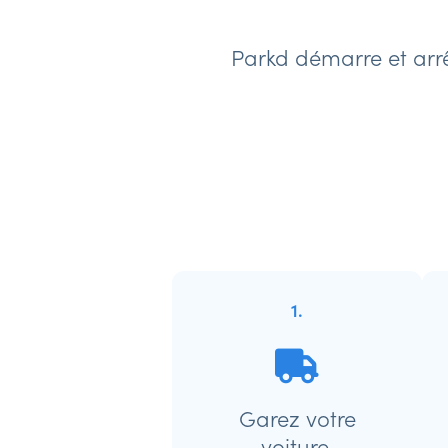
Parkd démarre et arrê
1.
Garez votre
voiture.