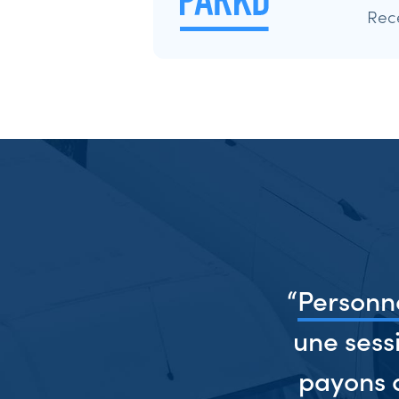
Rec
d,
“
Personne
une sess
payons 