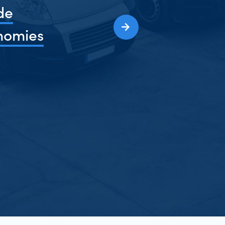
de
nomies