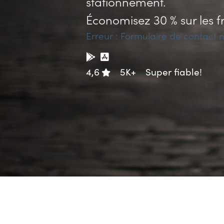
stationnement.
Économisez 30 % sur les f
Erreur :
Formulaire de contact n
4,6
5K+
Super fiable!