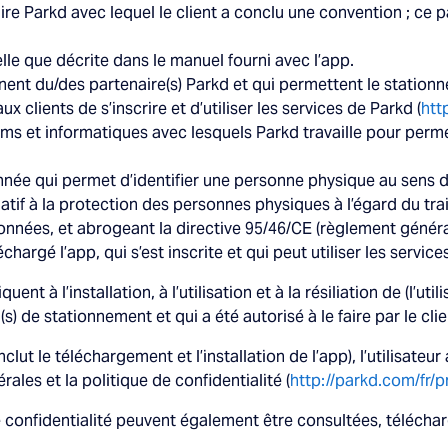
aire Parkd avec lequel le client a conclu une convention ; ce
 telle que décrite dans le manuel fourni avec l’app.
nent du/des partenaire(s) Parkd et qui permettent le stationn
x clients de s’inscrire et d’utiliser les services de Parkd (
htt
coms et informatiques avec lesquels Parkd travaille pour perme
nnée qui permet d’identifier une personne physique au sens
latif à la protection des personnes physiques à l’égard du t
 données, et abrogeant la directive 95/46/CE (règlement génér
chargé l’app, qui s’est inscrite et qui peut utiliser les servic
t à l’installation, à l’utilisation et à la résiliation de (l’utili
(s) de stationnement et qui a été autorisé à le faire par le clie
i inclut le téléchargement et l’installation de l’app), l’utilisa
ales et la politique de confidentialité (
http://parkd.com/fr/p
de confidentialité peuvent également être consultées, téléch