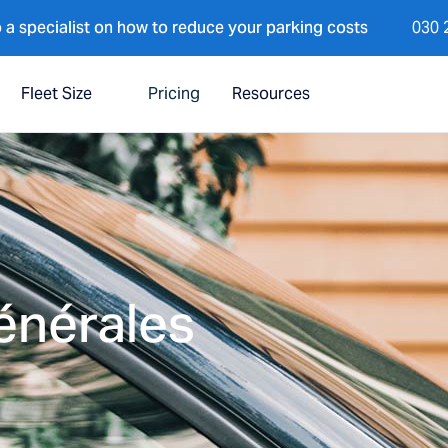
 a specialist on how to reduce your parking costs
030 
Fleet Size
Pricing
Resources
énérales