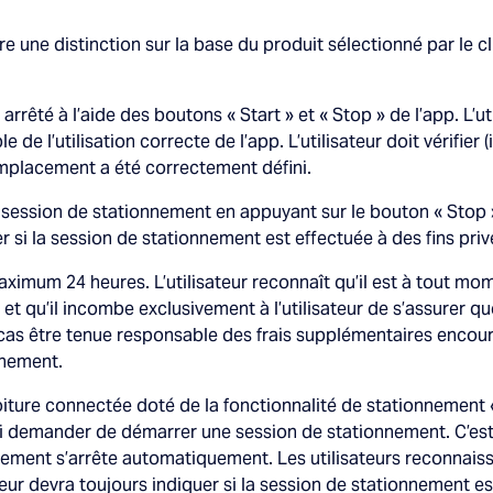
 une distinction sur la base du produit sélectionné par le cli
rêté à l’aide des boutons « Start » et « Stop » de l’app. L’uti
 de l’utilisation correcte de l’app. L’utilisateur doit vérifier
’emplacement a été correctement défini.
la session de stationnement en appuyant sur le bouton « Stop »
er si la session de stationnement est effectuée à des fins pri
ximum 24 heures. L’utilisateur reconnaît qu’il est à tout m
t qu’il incombe exclusivement à l’utilisateur de s’assurer q
as être tenue responsable des frais supplémentaires encourus
nnement.
voiture connectée doté de la fonctionnalité de stationnement 
lui demander de démarrer une session de stationnement. C’est à
ement s’arrête automatiquement. Les utilisateurs reconnaiss
isateur devra toujours indiquer si la session de stationnement e