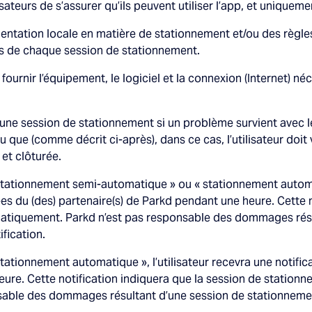
isateurs de s’assurer qu’ils peuvent utiliser l’app, et uniquemen
ementation locale en matière de stationnement et/ou des règle
ors de chaque session de stationnement.
it fournir l’équipement, le logiciel et la connexion (Internet) n
e une session de stationnement si un problème survient avec l
du que (comme décrit ci-après), dans ce cas, l’utilisateur doit 
et clôturée.
 stationnement semi-automatique » ou « stationnement automat
ées du (des) partenaire(s) de Parkd pendant une heure. Cette 
atiquement. Parkd n’est pas responsable des dommages résu
ification.
stationnement automatique », l’utilisateur recevra une notifi
heure. Cette notification indiquera que la session de statio
able des dommages résultant d’une session de stationnement