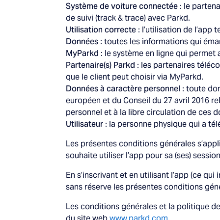
Système de voiture connectée
: le parten
de suivi (track & trace) avec Parkd.
Utilisation correcte
: l’utilisation de l’app
Données
: toutes les informations qui éma
MyParkd
: le système en ligne qui permet au
Partenaire(s) Parkd
: les partenaires télé
que le client peut choisir via MyParkd.
Données à caractère personnel
: toute do
européen et du Conseil du 27 avril 2016 re
personnel et à la libre circulation de ces
Utilisateur
: la personne physique qui a télé
Les présentes conditions générales s’appliquen
souhaite utiliser l’app pour sa (ses) session
En s’inscrivant et en utilisant l’app (ce qu
sans réserve les présentes conditions génér
Les conditions générales et la politique 
du site web
www.parkd.com
.