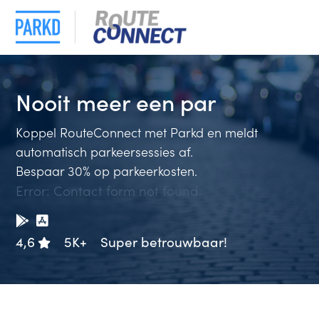
Nooit meer
een pa
Koppel RouteConnect met Parkd en meldt
automatisch parkeersessies af.
Bespaar 30% op parkeerkosten.
Error:
Contact form not found.
4,6
5K+
Super betrouwbaar!