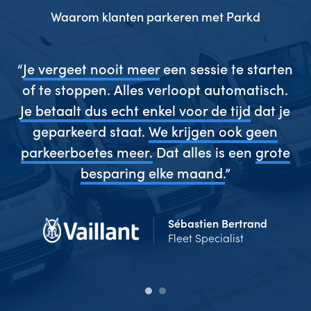
Waarom klanten parkeren met Parkd
gen
“
Je vergeet nooit meer
een sessie te starten
“
es
of te stoppen. Alles verloopt automatisch.
w
ze
Je betaalt dus echt enkel voor de tijd
dat je
s
geparkeerd staat.
We krijgen ook geen
 en
parkeerboetes meer.
Dat alles is een
grote
g
”
besparing elke maand.
”
Sébastien Bertrand
Fleet Specialist