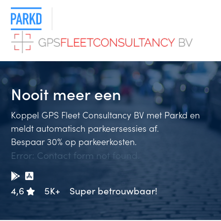
Nooit meer
ee
Koppel GPS Fleet Consultancy BV met Parkd en
meldt automatisch parkeersessies af.
Bespaar 30% op parkeerkosten.
Error:
Contact form not found.
4,6
5K+
Super betrouwbaar!