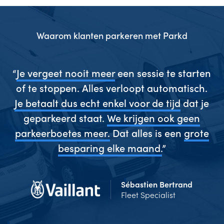
Waarom klanten parkeren met Parkd
gen
“
Je vergeet nooit meer
een sessie te starten
“
es
of te stoppen. Alles verloopt automatisch.
w
ze
Je betaalt dus echt enkel voor de tijd
dat je
s
geparkeerd staat.
We krijgen ook geen
 en
parkeerboetes meer.
Dat alles is een
grote
g
”
besparing elke maand.
”
Sébastien Bertrand
Fleet Specialist