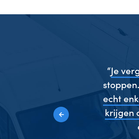
“
Je ver
en
stoppen.
echt enke
krijgen