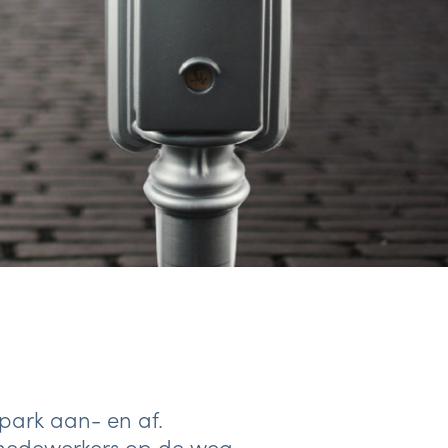
park aan- en af.
 medewerkers op de weg.