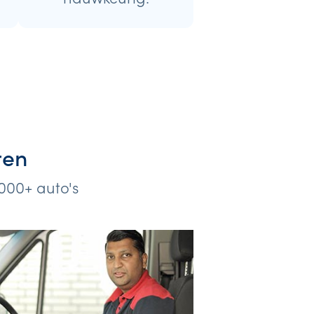
ren
000+ auto's