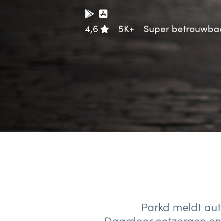
4,6
5K+
Super betrouwba
Parkd meldt aut
Daardoor ontzorgen en 