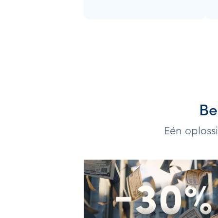
Be
Eén oploss