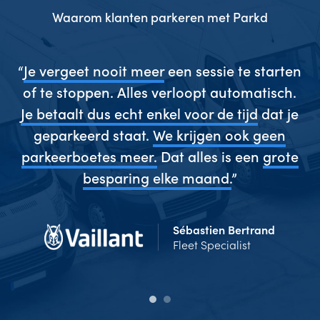
Waarom klanten parkeren met Parkd
gen
“
Je vergeet nooit meer
een sessie te starten
“
es
of te stoppen. Alles verloopt automatisch.
w
ze
Je betaalt dus echt enkel voor de tijd
dat je
s
geparkeerd staat.
We krijgen ook geen
 en
parkeerboetes meer.
Dat alles is een
grote
g
”
besparing elke maand.
”
Sébastien Bertrand
Fleet Specialist