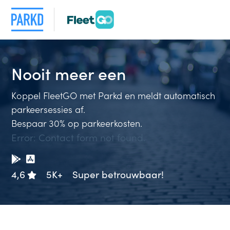
Nooit meer
Koppel FleetGO met Parkd en meldt automatisch
parkeersessies af.
Bespaar 30% op parkeerkosten.
Error:
Contact form not found.
4,6
5K+
Super betrouwbaar!