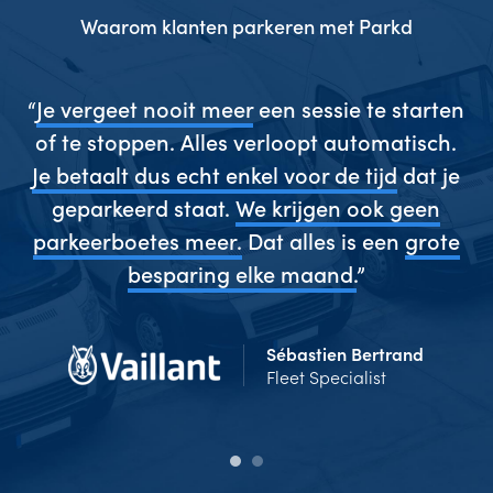
Waarom klanten parkeren met Parkd
gen
“
Je vergeet nooit meer
een sessie te starten
“
es
of te stoppen. Alles verloopt automatisch.
w
ze
Je betaalt dus echt enkel voor de tijd
dat je
s
geparkeerd staat.
We krijgen ook geen
 en
parkeerboetes meer.
Dat alles is een
grote
g
”
besparing elke maand.
”
Sébastien Bertrand
Fleet Specialist