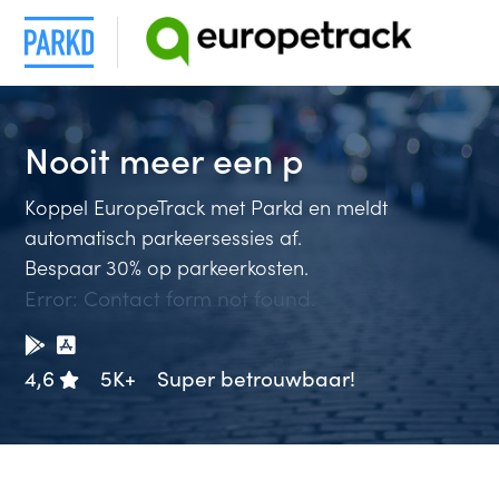
Nooit meer
een
Koppel EuropeTrack met Parkd en meldt
automatisch parkeersessies af.
Bespaar 30% op parkeerkosten.
Error:
Contact form not found.
4,6
5K+
Super betrouwbaar!