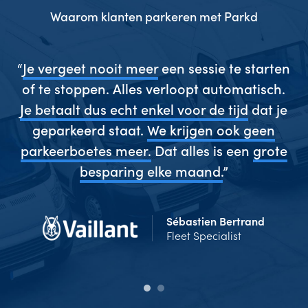
Waarom klanten parkeren met Parkd
gen
“
Je vergeet nooit meer
een sessie te starten
“
es
of te stoppen. Alles verloopt automatisch.
w
ze
Je betaalt dus echt enkel voor de tijd
dat je
s
geparkeerd staat.
We krijgen ook geen
 en
parkeerboetes meer.
Dat alles is een
grote
g
”
besparing elke maand.
”
Sébastien Bertrand
Fleet Specialist