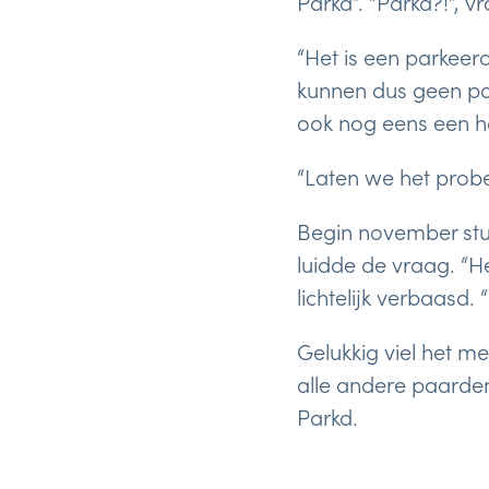
Parkd”. “Parkd?!”, v
“Het is een parkeero
kunnen dus geen par
ook nog eens een ho
“Laten we het prober
Begin november stuu
luidde de vraag. “H
lichtelijk verbaasd.
Gelukkig viel het m
alle andere paarden
Parkd.