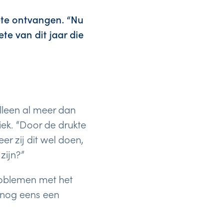
ete ontvangen. “Nu
ete van dit jaar die
lleen al meer dan
iek. “Door de drukte
r zij dit wel doen,
zijn?”
roblemen met het
 nog eens een