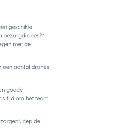
een geschikte
an bezorgdrones?”
iegen met de
jk een aantal drones
Een goede
s tijd om het team
ezorgen”, riep de