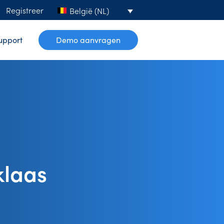
Registreer
België (NL)
upport
Demo aanvragen
klaas